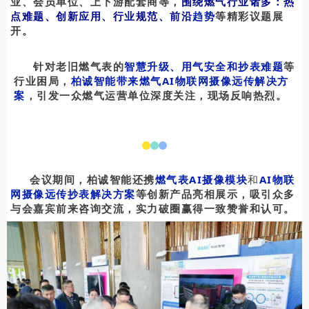
业、会员单位、上下游配套商等，
围绕燃气行业诸多：热
点难题、创新应用、行业规范、前沿
趋势
等精彩议题展
开。
针对老旧燃气表的
智慧升级、用气安全和抄表难题
等
行业困局，
柏诚智能带来燃气AI物联网摄像远传解决方
案
，引发一众燃气运营单位深度关注，现场反响热烈。
会议期间，柏诚智能还携
燃气表AI摄像模块
和
AI物联
网摄像远传抄表解决方案
等创新产品亮相展示，吸引众多
与会嘉宾前来咨询交流，实力破圈赢得一致赞誉和认可。